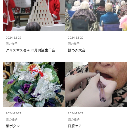
2024-12-25
2024-12-22
園の様子
園の様子
クリスマス会＆12月お誕生日会
餅つき大会
2024-12-21
2024-12-21
園の様子
園の様子
葉ボタン
口腔ケア