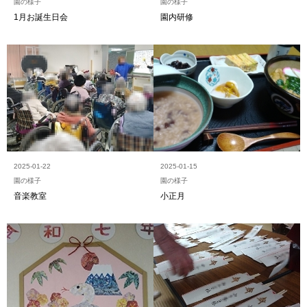
園の様子
園の様子
1月お誕生日会
園内研修
2025-01-22
2025-01-15
園の様子
園の様子
音楽教室
小正月