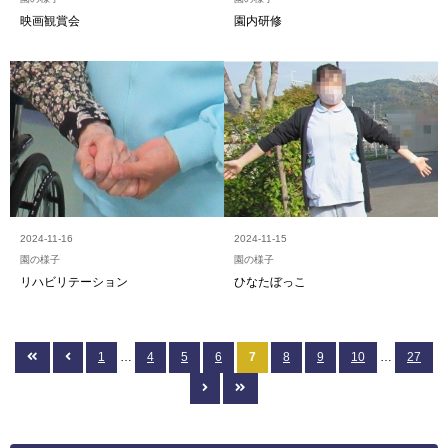
映画観賞会
園内研修
2024-11-16
2024-11-15
園の様子
園の様子
リハビリテーション
ひなたぼっこ
1
…
4
5
6
7
8
9
10
…
27