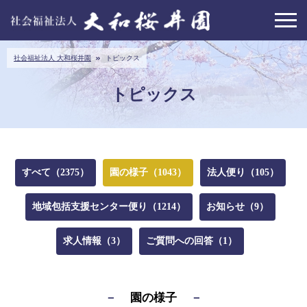
社会福祉法人 大和桜井園
トピックス
トピックス
すべて（2375）
園の様子（1043）
法人便り（105）
地域包括支援センター便り（1214）
お知らせ（9）
求人情報（3）
ご質問への回答（1）
園の様子